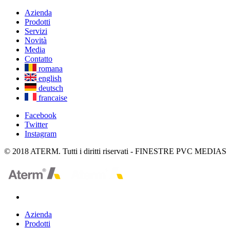
Azienda
Prodotti
Servizi
Novità
Media
Contatto
romana
english
deutsch
francaise
Facebook
Twitter
Instagram
© 2018 ATERM. Tutti i diritti riservati - FINESTRE PVC MEDIAS
Azienda
Prodotti